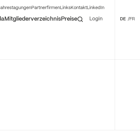
Jahrestagungen
Partnerfirmen
Links
Kontakt
LinkedIn
da
Mitgliederverzeichnis
Preise
Login
DE
FR
GNR
nsorgane
CMINT)
gungen
 Translational Neuroscience
nd Grants
nal Course
roradiology
al Neuroradiology