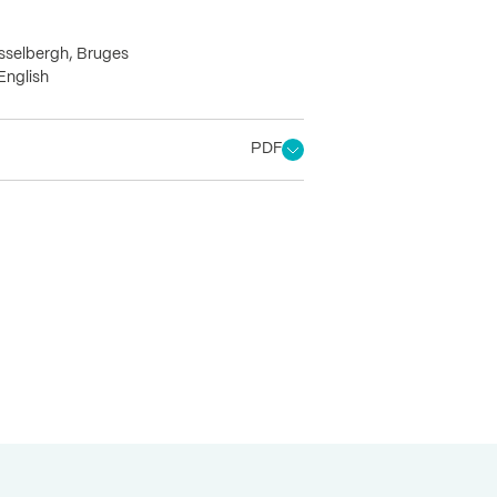
asselbergh, Bruges
English
PDF