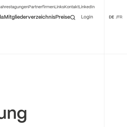
Jahrestagungen
Partnerfirmen
Links
Kontakt
LinkedIn
da
Mitgliederverzeichnis
Preise
Login
DE
FR
GNR
nsorgane
CMINT)
gungen
 Translational Neuroscience
nd Grants
nal Course
roradiology
al Neuroradiology
bung